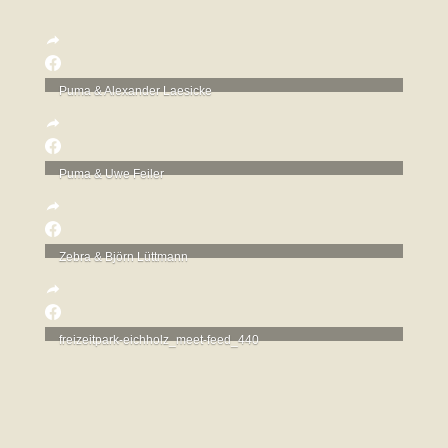
Puma & Alexander Laesicke
Puma & Uwe Feiler
Zebra & Björn Lüttmann
freizeitpark-eichholz_meet-feed_440