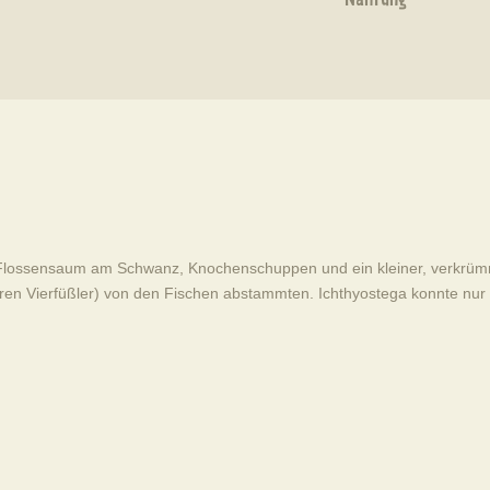
Nahrung
er Flossensaum am Schwanz, Knochenschuppen und ein kleiner, verkrü
ren Vierfüßler) von den Fischen abstammten. Ichthyostega konnte nur