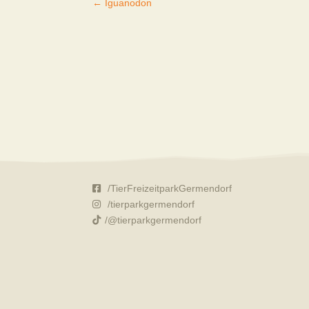
←
Iguanodon
/TierFreizeitparkGermendorf
/tierparkgermendorf
/@tierparkgermendorf