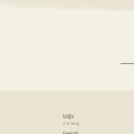
Größe
1 m lang