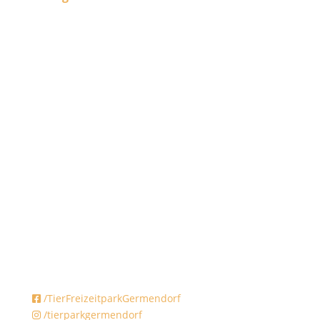
20. Juli 2026
/TierFreizeitparkGermendorf
/tierparkgermendorf