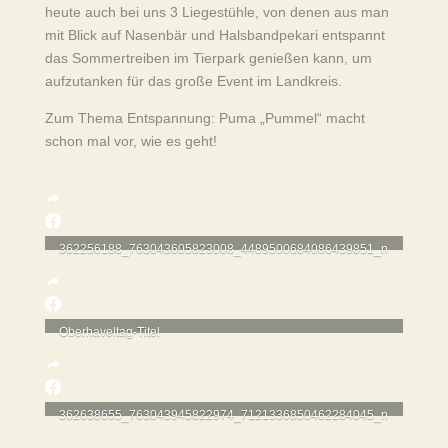
heute auch bei uns 3 Liegestühle, von denen aus man
mit Blick auf Nasenbär und Halsbandpekari entspannt
das Sommertreiben im Tierpark genießen kann, um
aufzutanken für das große Event im Landkreis.
Zum Thema Entspannung: Puma „Pummel“ macht
schon mal vor, wie es geht!
362256188_763043605823008_4489500684086439851_n
Oberhaveltag-Titel
362638655_763043945822974_7121336850462284045_n