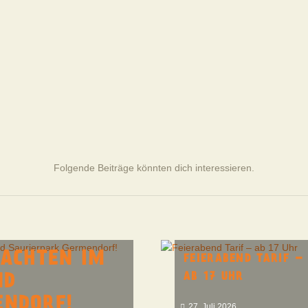
Folgende Beiträge könnten dich interessieren.
NACHTEN IM
FEIERABEND TARIF –
AB 17 UHR
ND
ENDORF!
27. Juli 2026