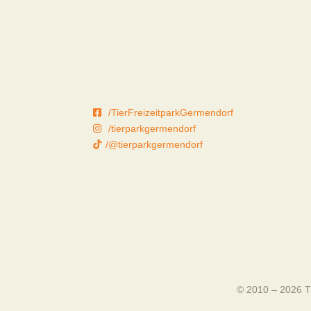
/TierFreizeitparkGermendorf
/tierparkgermendorf
/@tierparkgermendorf
© 2010 – 2026 Ti