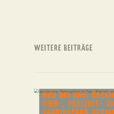
WEITERE BEITRÄGE
NEU BEI UNS: ÜBER
TIER-, FREIZEIT- U
SAURIERPARK GERM