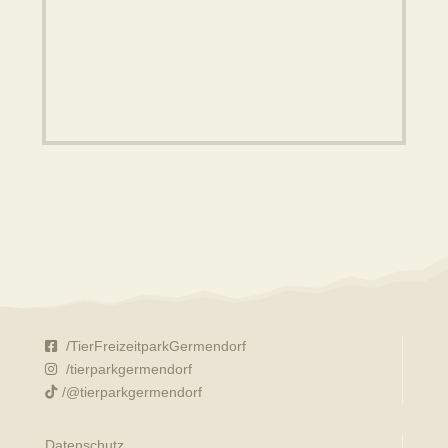
/TierFreizeitparkGermendorf
/tierparkgermendorf
/@tierparkgermendorf
Datenschutz