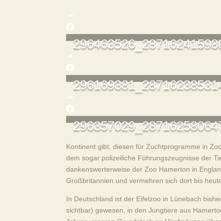
296463526_28716241598
296169381_28716238531
296357029_28716258064
Kontinent gibt, diesen für Zuchtprogramme in Zo
dem sogar polizeiliche Führungszeugnisse der Tie
dankenswerterweise der Zoo Hamerton in Englan
Großbritannien und vermehren sich dort bis heute
In Deutschland ist der Eifelzoo in Lünebach bisher
sichtbar) gewesen, in den Jungtiere aus Hamerto