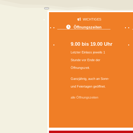
WICHTIGES
Öffnungszeiten
9.00 bis 19.00 Uhr
Letzter Einlass jeweils 1
Stunde vor Ende der
Öffnungszeit.
Ganzjährig, auch an Sonn-
und Feiertagen geöffnet.
alle Öffnungszeiten