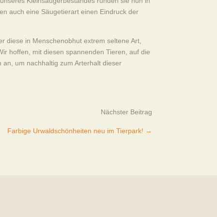
 unseres Kleinsäugerbestandes runden sie nun in
en auch eine Säugetierart einen Eindruck der
er diese in Menschenobhut extrem seltene Art,
Wir hoffen, mit diesen spannenden Tieren, auf die
n an, um nachhaltig zum Arterhalt dieser
Nächster Beitrag
Farbige Urwaldschönheiten neu im Tierpark!
→