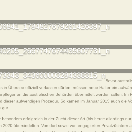
06841_1784827679261426397_n
40205_2667747674435607731_n
73343_343600003284338315_n
Bevor australi
os in Übersee offiziell verlassen dürfen, müssen neue Halter ein auf
rpfleger an die australischen Behörden übermittelt werden sollen. Im 
d dieser aufwendigen Prozedur. So kamen im Januar 2019 auch die Vo
 gut.
 besonders erfolgreich in der Zucht dieser Art (bis heute allerdings nu
n 2020 übersiedelten. Von dort sowie von engagierten Privatzüchtern a