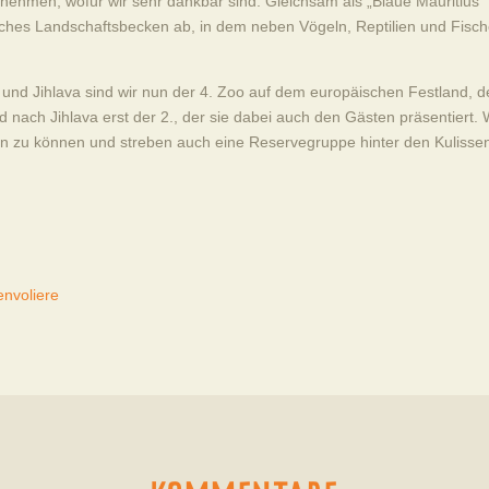
hmen, wofür wir sehr dankbar sind. Gleichsam als „Blaue Mauritius“
isches Landschaftsbecken ab, in dem neben Vögeln, Reptilien und Fisch
nd Jihlava sind wir nun der 4. Zoo auf dem europäischen Festland, d
 nach Jihlava erst der 2., der sie dabei auch den Gästen präsentiert. 
reten zu können und streben auch eine Reservegruppe hinter den Kulisse
envoliere