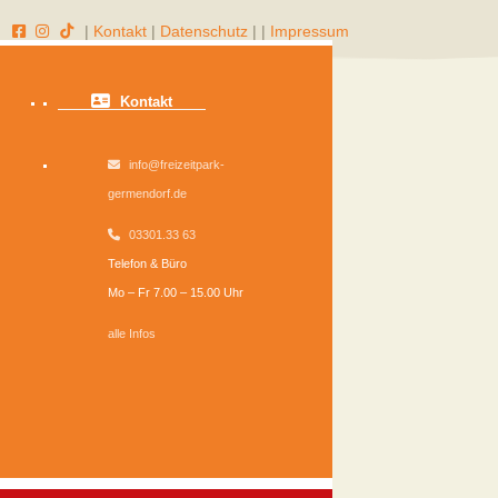
|
Kontakt
|
Datenschutz
|
|
Impressum
Kontakt
info@freizeitpark-
germendorf.de
03301.33 63
Telefon & Büro
Mo – Fr 7.00 – 15.00 Uhr
alle Infos