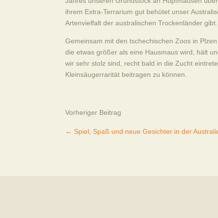
Jahres unseren Grundstock an Hüpfmäusen überne
ihrem Extra-Terrarium gut behütet unser Austral
Artenvielfalt der australischen Trockenländer gibt.
Gemeinsam mit den tschechischen Zoos in Plzen u
die etwas größer als eine Hausmaus wird, hält und
wir sehr stolz sind, recht bald in die Zucht eint
Kleinsäugerrarität beitragen zu können.
Vorheriger Beitrag
←
Spiel, Spaß und neue Gesichter in der Australi