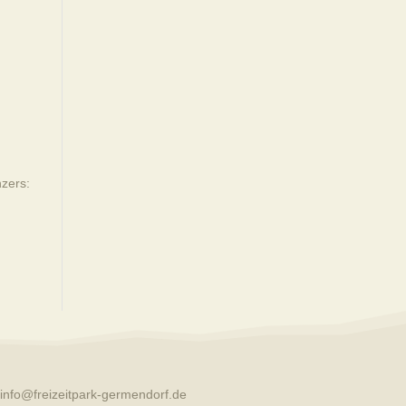
nzers:
info@freizeitpark-germendorf.de