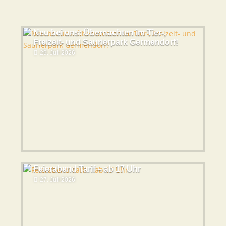
Neu bei uns: Übernachten im Tier-,
Freizeit- und Saurierpark Germendorf!
29. Juli 2026
Feierabend Tarif – ab 17 Uhr
27. Juli 2026