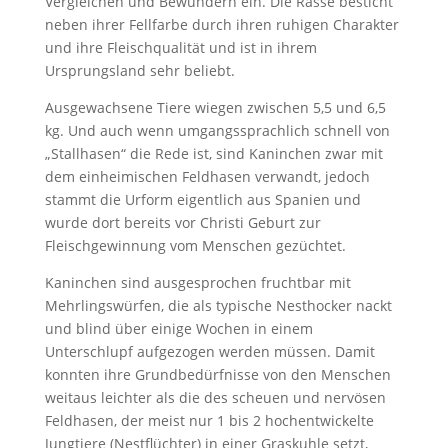
Vergleichen und Bewundern ein. Die Rasse besticht
neben ihrer Fellfarbe durch ihren ruhigen Charakter
und ihre Fleischqualität und ist in ihrem
Ursprungsland sehr beliebt.
Ausgewachsene Tiere wiegen zwischen 5,5 und 6,5
kg. Und auch wenn umgangssprachlich schnell von
„Stallhasen“ die Rede ist, sind Kaninchen zwar mit
dem einheimischen Feldhasen verwandt, jedoch
stammt die Urform eigentlich aus Spanien und
wurde dort bereits vor Christi Geburt zur
Fleischgewinnung vom Menschen gezüchtet.
Kaninchen sind ausgesprochen fruchtbar mit
Mehrlingswürfen, die als typische Nesthocker nackt
und blind über einige Wochen in einem
Unterschlupf aufgezogen werden müssen. Damit
konnten ihre Grundbedürfnisse von den Menschen
weitaus leichter als die des scheuen und nervösen
Feldhasen, der meist nur 1 bis 2 hochentwickelte
Jungtiere (Nestflüchter) in einer Graskuhle setzt,