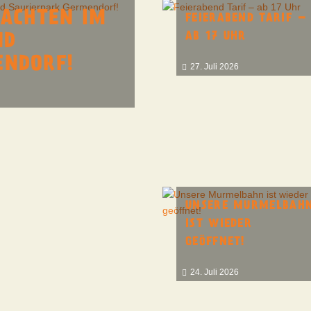
NACHTEN IM
FEIERABEND TARIF –
AB 17 UHR
ND
ENDORF!
27. Juli 2026
UNSERE MURMELBAH
IST WIEDER
GEÖFFNET!
24. Juli 2026