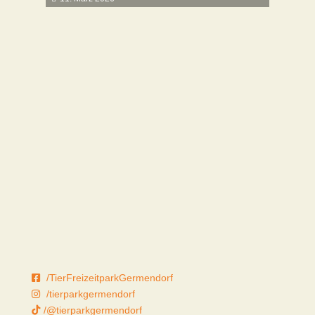
/TierFreizeitparkGermendorf
/tierparkgermendorf
/@tierparkgermendorf