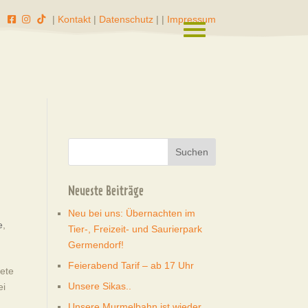
|
Kontakt
|
Datenschutz
|
|
Impressum
Neueste Beiträge
Neu bei uns: Übernachten im
e
,
Tier-, Freizeit- und Saurierpark
Germendorf!
Feierabend Tarif – ab 17 Uhr
tete
Unsere Sikas..
ei
Unsere Murmelbahn ist wieder