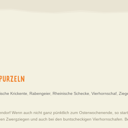
 PURZELN
sche Krickente
,
Rabengeier
,
Rheinische Schecke
,
Vierhornschaf
,
Zieg
rmendorf Wenn auch nicht ganz pünktlich zum Osterwochenende, so star
ren Zwergziegen und auch bei den buntscheckigen Vierhornschafen. B